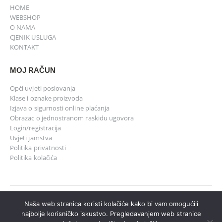
HOME
WEBSHOP
O NAMA
CJENIK USLUGA
KONTAKT
MOJ RAČUN
Opći uvjeti poslovanja
Klase i oznake proizvoda
Izjava o sigurnosti online plaćanja
Obrazac o jednostranom raskidu ugovora
Login/registracija
Uvjeti jamstva
Politika privatnosti
Politika kolačića
Naša web stranica koristi kolačiće kako bi vam omogućili
INTEL-ing © 2021. All Rights Reserved
najbolje korisničko iskustvo. Pregledavanjem web stranice