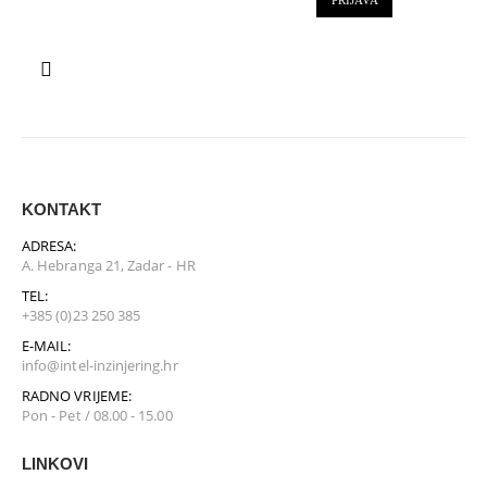
KONTAKT
ADRESA:
A. Hebranga 21, Zadar - HR
TEL:
+385 (0)23 250 385
E-MAIL:
info@intel-inzinjering.hr
RADNO VRIJEME:
Pon - Pet / 08.00 - 15.00
LINKOVI